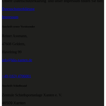
Unsere Datenschutzerklärung und unser Impressum finden Sie hier.
Datenschutzerklärung
Impressum
Anschrift erster Vorsitzender
Reiner Assmann,
47608 Geldern,
Havelring 99
info@kks-xanten.de
+49 (163) 4706001
Anschrift Schießstand
Zentrale Schießsportanlage Xanten e. V.
46509 Xanten