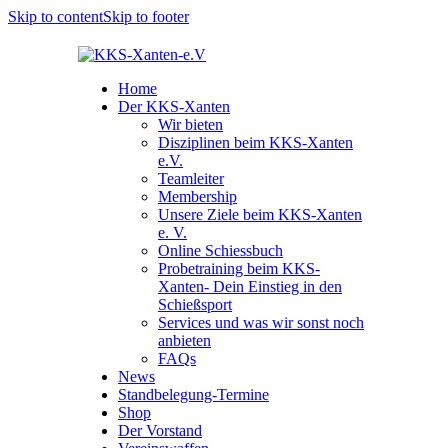
Skip to content
Skip to footer
Home
Der KKS-Xanten
Wir bieten
Disziplinen beim KKS-Xanten
e.V.
Teamleiter
Membership
Unsere Ziele beim KKS-Xanten
e. V.
Online Schiessbuch
Probetraining beim KKS-
Xanten- Dein Einstieg in den
Schießsport
Services und was wir sonst noch
anbieten
FAQs
News
Standbelegung-Termine
Shop
Der Vorstand