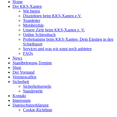
Home
Der KKS-Xanten
Wir bieten
Disziplinen beim KKS-Xanten e.V.
Teamleiter
Membership
Unsere Ziele beim KKS-Xanten e. V.
Online Schiessbuch
Probetraining beim KKS-Xanten- Dein Einstieg in den
Schießsport
Services und was wir sonst noch anbieten
FAQs
News
Standbelegung-Termine
Shop
Der Vorstand
Vereinswaffen
Sicherheit
Sicherheitsregeln
Standregeln
Kontakt
Impressum
Datenschutzerklärung
Cookie-Richtlinie