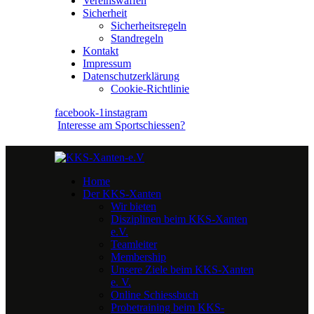
Vereinswaffen
Sicherheit
Sicherheitsregeln
Standregeln
Kontakt
Impressum
Datenschutzerklärung
Cookie-Richtlinie
facebook-1
instagram
Interesse am Sportschiessen?
Home
Der KKS-Xanten
Wir bieten
Disziplinen beim KKS-Xanten
e.V.
Teamleiter
Membership
Unsere Ziele beim KKS-Xanten
e. V.
Online Schiessbuch
Probetraining beim KKS-