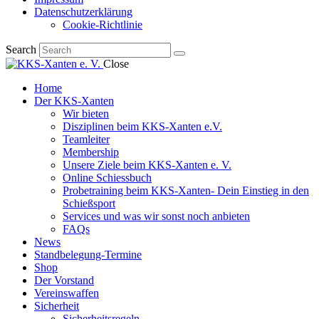
Datenschutzerklärung
Cookie-Richtlinie
Search
Close
Home
Der KKS-Xanten
Wir bieten
Disziplinen beim KKS-Xanten e.V.
Teamleiter
Membership
Unsere Ziele beim KKS-Xanten e. V.
Online Schiessbuch
Probetraining beim KKS-Xanten- Dein Einstieg in den
Schießsport
Services und was wir sonst noch anbieten
FAQs
News
Standbelegung-Termine
Shop
Der Vorstand
Vereinswaffen
Sicherheit
Sicherheitsregeln