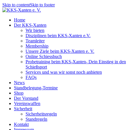
Skip to content
Skip to footer
Home
Der KKS-Xanten
Wir bieten
Disziplinen beim KKS-Xanten e.V.
Teamleiter
Membership
Unsere Ziele beim KKS-Xanten e. V.
Online Schiessbuch
Probetraining beim KKS-Xanten- Dein Einstieg in den
Schießsport
Services und was wir sonst noch anbieten
FAQs
News
Standbelegung-Termine
Shop
Der Vorstand
Vereinswaffen
Sicherheit
Sicherheitsregeln
Standregeln
Kontakt
Impressum