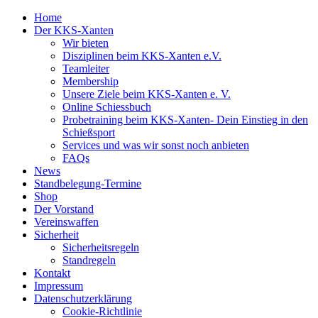
Home
Der KKS-Xanten
Wir bieten
Disziplinen beim KKS-Xanten e.V.
Teamleiter
Membership
Unsere Ziele beim KKS-Xanten e. V.
Online Schiessbuch
Probetraining beim KKS-Xanten- Dein Einstieg in den
Schießsport
Services und was wir sonst noch anbieten
FAQs
News
Standbelegung-Termine
Shop
Der Vorstand
Vereinswaffen
Sicherheit
Sicherheitsregeln
Standregeln
Kontakt
Impressum
Datenschutzerklärung
Cookie-Richtlinie