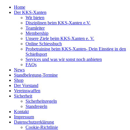
Home
Der KKS-Xanten
Wir bieten
Disziplinen beim KKS-Xanten e.V.
Teamleiter
Membership
Unsere Ziele beim KKS-Xanten e. V.
Online Schiessbuch
Probetraining beim KKS-Xanten- Dein Einstieg in den
Schießsport
Services und was wir sonst noch anbieten
FAQs
News
Standbelegung-Termine
Shop
Der Vorstand
Vereinswaffen
Sicherheit
Sicherheitsregeln
Standregeln
Kontakt
Impressum
Datenschutzerklärung
Cookie-Richtlinie