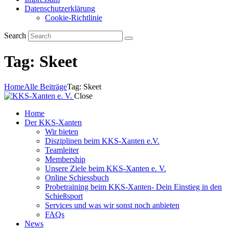
Datenschutzerklärung
Cookie-Richtlinie
Search
Tag: Skeet
Home
Alle Beiträge
Tag: Skeet
Close
Home
Der KKS-Xanten
Wir bieten
Disziplinen beim KKS-Xanten e.V.
Teamleiter
Membership
Unsere Ziele beim KKS-Xanten e. V.
Online Schiessbuch
Probetraining beim KKS-Xanten- Dein Einstieg in den
Schießsport
Services und was wir sonst noch anbieten
FAQs
News