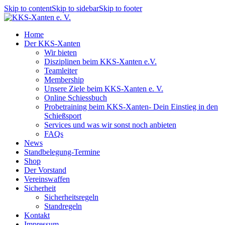
Skip to content
Skip to sidebar
Skip to footer
Home
Der KKS-Xanten
Wir bieten
Disziplinen beim KKS-Xanten e.V.
Teamleiter
Membership
Unsere Ziele beim KKS-Xanten e. V.
Online Schiessbuch
Probetraining beim KKS-Xanten- Dein Einstieg in den
Schießsport
Services und was wir sonst noch anbieten
FAQs
News
Standbelegung-Termine
Shop
Der Vorstand
Vereinswaffen
Sicherheit
Sicherheitsregeln
Standregeln
Kontakt
Impressum