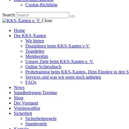
Cookie-Richtlinie
Search
Close
Home
Der KKS-Xanten
Wir bieten
Disziplinen beim KKS-Xanten e.V.
Teamleiter
Membership
Unsere Ziele beim KKS-Xanten e. V.
Online Schiessbuch
Probetraining beim KKS-Xanten- Dein Einstieg in den S
Services und was wir sonst noch anbieten
FAQs
News
Standbelegung-Termine
Shop
Der Vorstand
Vereinswaffen
Sicherheit
Sicherheitsregeln
Standregeln
Kontakt