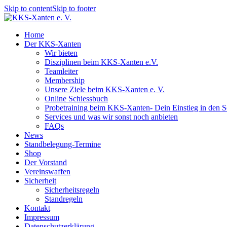
Skip to content
Skip to footer
Home
Der KKS-Xanten
Wir bieten
Disziplinen beim KKS-Xanten e.V.
Teamleiter
Membership
Unsere Ziele beim KKS-Xanten e. V.
Online Schiessbuch
Probetraining beim KKS-Xanten- Dein Einstieg in den S
Services und was wir sonst noch anbieten
FAQs
News
Standbelegung-Termine
Shop
Der Vorstand
Vereinswaffen
Sicherheit
Sicherheitsregeln
Standregeln
Kontakt
Impressum
Datenschutzerklärung