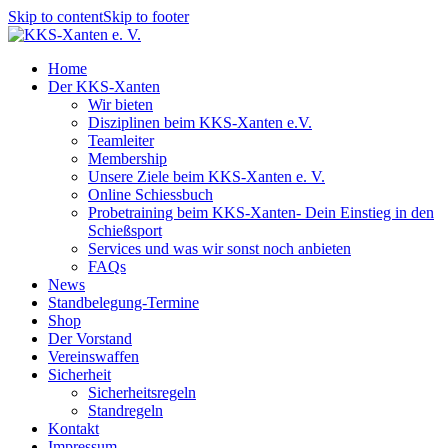
Skip to content
Skip to footer
Home
Der KKS-Xanten
Wir bieten
Disziplinen beim KKS-Xanten e.V.
Teamleiter
Membership
Unsere Ziele beim KKS-Xanten e. V.
Online Schiessbuch
Probetraining beim KKS-Xanten- Dein Einstieg in den
Schießsport
Services und was wir sonst noch anbieten
FAQs
News
Standbelegung-Termine
Shop
Der Vorstand
Vereinswaffen
Sicherheit
Sicherheitsregeln
Standregeln
Kontakt
Impressum