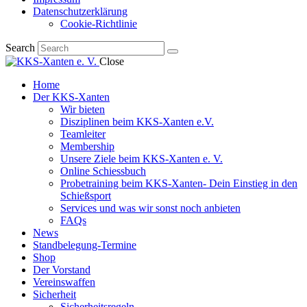
Datenschutzerklärung
Cookie-Richtlinie
Search
Close
Home
Der KKS-Xanten
Wir bieten
Disziplinen beim KKS-Xanten e.V.
Teamleiter
Membership
Unsere Ziele beim KKS-Xanten e. V.
Online Schiessbuch
Probetraining beim KKS-Xanten- Dein Einstieg in den
Schießsport
Services und was wir sonst noch anbieten
FAQs
News
Standbelegung-Termine
Shop
Der Vorstand
Vereinswaffen
Sicherheit
Sicherheitsregeln