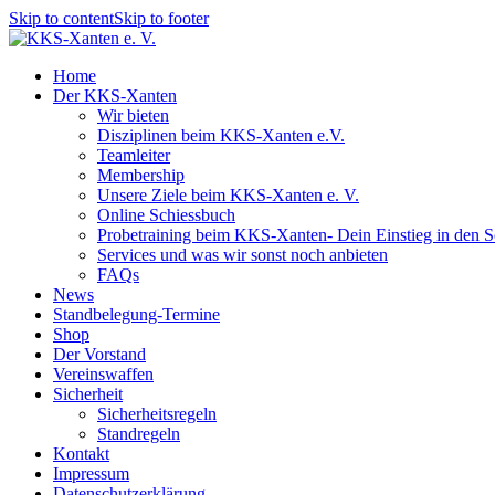
Skip to content
Skip to footer
Home
Der KKS-Xanten
Wir bieten
Disziplinen beim KKS-Xanten e.V.
Teamleiter
Membership
Unsere Ziele beim KKS-Xanten e. V.
Online Schiessbuch
Probetraining beim KKS-Xanten- Dein Einstieg in den S
Services und was wir sonst noch anbieten
FAQs
News
Standbelegung-Termine
Shop
Der Vorstand
Vereinswaffen
Sicherheit
Sicherheitsregeln
Standregeln
Kontakt
Impressum
Datenschutzerklärung