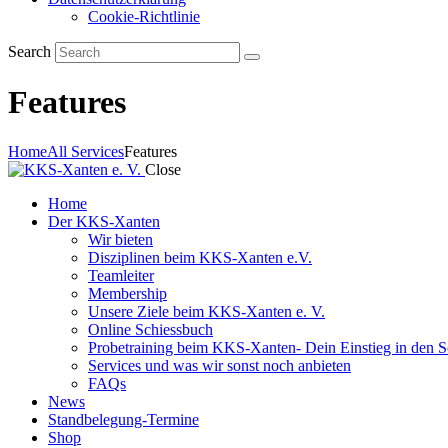
Cookie-Richtlinie
Search
Features
Home
All Services
Features
Close
Home
Der KKS-Xanten
Wir bieten
Disziplinen beim KKS-Xanten e.V.
Teamleiter
Membership
Unsere Ziele beim KKS-Xanten e. V.
Online Schiessbuch
Probetraining beim KKS-Xanten- Dein Einstieg in den S
Services und was wir sonst noch anbieten
FAQs
News
Standbelegung-Termine
Shop